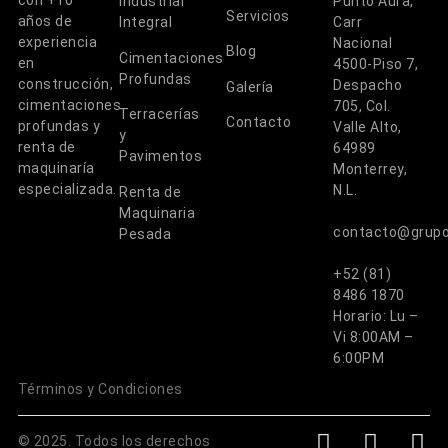
con +10
Industrial
Punto Aura,
Servicios
años de
Integral
Carr
experiencia
Nacional
Blog
Cimentaciones
en
4500-Piso 7,
Profundas
construcción,
Despacho
Galería
cimentaciones
705, Col.
Terracerías
Contacto
profundas y
Valle Alto,
y
renta de
64989
Pavimentos
maquinaría
Monterrey,
especializada.
N.L.
Renta de
Maquinaria
contacto@grup
Pesada
+52 (81)
8486 1870
Horario: Lu –
Vi 8:00AM –
6:00PM
Términos y Condiciones
© 2025. Todos los derechos