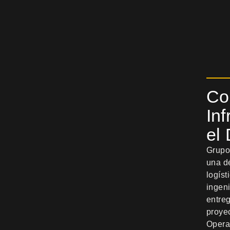
Co
In
el 
Grupo
una d
logíst
ingeni
entreg
proye
Opera