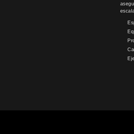
asegu
escal
Es
Eq
Pr
Ca
Eje