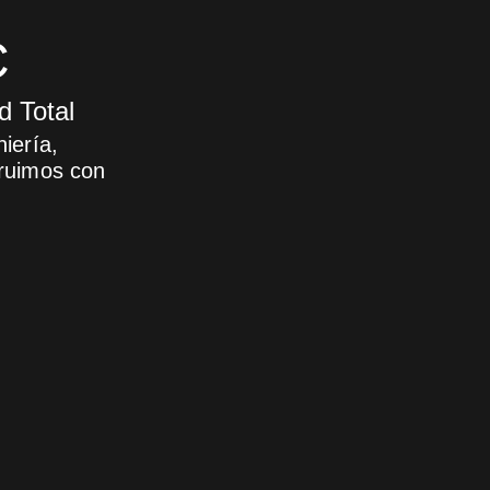
C
d Total
iería,
truimos con